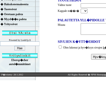
TUOTETIEDOT
� Hakukonemainonta
Valitse tuote
� Tuotesivut
Kappale m��r�
� Ostetaan palsta
� Myyd��n palsta
PALAUTETTA YLL�PIDOLLE 
� Yrityssivut
Muuta
Powered by LookUp.fi
SIVUJEN K�YTT�EHDOT
Olen lukenut ja hyv�ksyn sivujen
k�
Ebersp�cher
autol�mmittimet
P�ivitetty: 28.5.2012
All Rights Reserved �
NPM Homepag