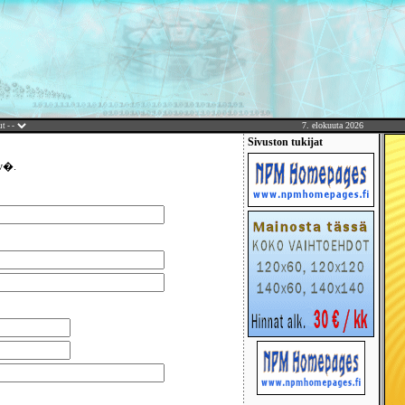
7. elokuuta 2026
Sivuston tukijat
yv�.