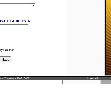
TAI TILAUKSESTA
ytt�ehdot
|
Sivukartta
es
-
Yritysareena
2006 - 2026