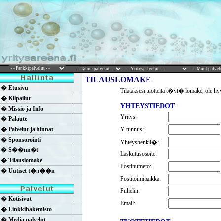
TILAUSLOMAKE
� Etusivu
Tilataksesi tuotteita t�yt� lomake, ole h
� Kilpailut
YHTEYSTIEDOT
� Missio ja Info
Yritys:
� Palaute
� Palvelut ja hinnat
Y-tunnus:
� Sponsorointi
Yhteyshenkil�:
� S��nn�t
Laskutusosoite:
� Tilauslomake
Postinumero:
� Uutiset t�n��n
Postitoimipaikka:
Puhelin:
� Kotisivut
Email:
� Linkkihakemisto
� Media palvelut