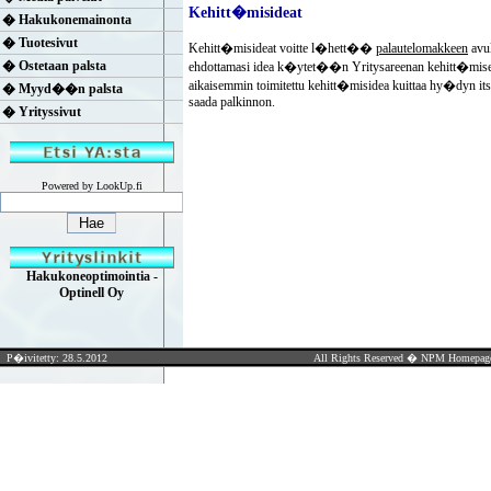
Kehitt�misideat
� Hakukonemainonta
� Tuotesivut
Kehitt�misideat voitte l�hett��
palautelomakkeen
avul
� Ostetaan palsta
ehdottamasi idea k�ytet��n Yritysareenan kehitt�mise
aikaisemmin toimitettu kehitt�misidea kuittaa hy�dyn it
� Myyd��n palsta
saada palkinnon.
� Yrityssivut
Powered by LookUp.fi
Hakukoneoptimointia -
Optinell Oy
P�ivitetty: 28.5.2012
All Rights Reserved �
NPM Homepag