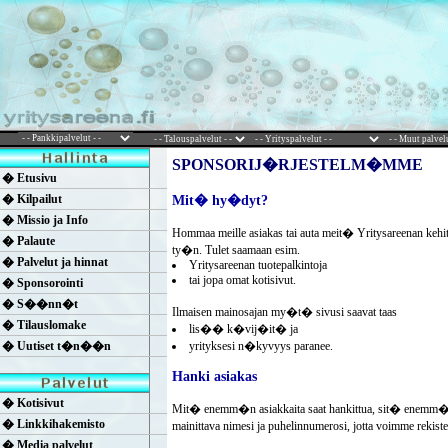
SPONSORIJ�RJESTELM�MME
� Etusivu
� Kilpailut
Mit� hy�dyt?
� Missio ja Info
Hommaa meille asiakas tai auta meit� Yritysareenan ke
� Palaute
ty�n. Tulet saamaan esim.
� Palvelut ja hinnat
Yritysareenan tuotepalkintoja
tai jopa omat kotisivut.
� Sponsorointi
� S��nn�t
Ilmaisen mainosajan my�t� sivusi saavat taas
� Tilauslomake
lis�� k�vij�it� ja
� Uutiset t�n��n
yrityksesi n�kyvyys paranee.
Hanki asiakas
� Kotisivut
Mit� enemm�n asiakkaita saat hankittua, sit� enemm�n 
� Linkkihakemisto
mainittava nimesi ja puhelinnumerosi, jotta voimme rekis
� Media palvelut